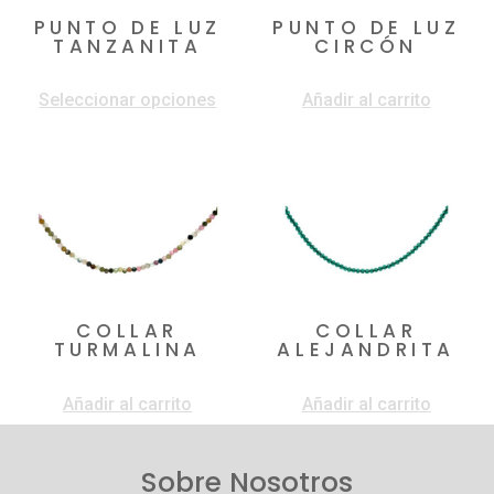
PUNTO DE LUZ
PUNTO DE LUZ
TANZANITA
CIRCÓN
$
1.050.000
$
950.000
Seleccionar opciones
Añadir al carrito
COLLAR
COLLAR
TURMALINA
ALEJANDRITA
$
150.000
$
60.000
Añadir al carrito
Añadir al carrito
Sobre Nosotros