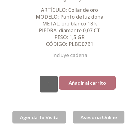
ARTÍCULO: Collar de oro
MODELO: Punto de luz dona
METAL: oro blanco 18 k
PIEDRA: diamante 0,07 CT
PESO: 1,5 GR
CÓDIGO: PLBD07B1
Incluye cadena
Añadir al carrito
Agenda Tu Visita
Asesoría Online
SKU
SPJ002052
Collares
Collares de Oro
Categorías
,