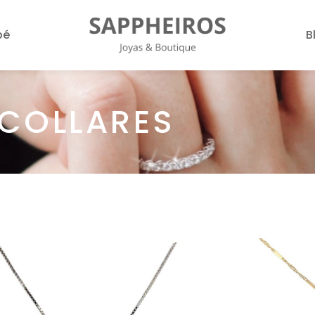
bé
B
COLLARES