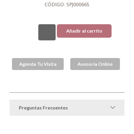
CÓDIGO: SPJ000665
Añadir al carrito
Agenda Tu Visita
Asesoría Online
SKU
SPJ000665
Collares
Collares de Oro
Categorías
,
Preguntas Frecuentes