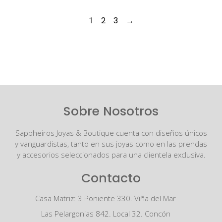
2
3
→
1
Sobre Nosotros
Sappheiros Joyas & Boutique cuenta con diseños únicos
y vanguardistas, tanto en sus joyas como en las prendas
y accesorios seleccionados para una clientela exclusiva.
Contacto
Casa Matriz: 3 Poniente 330. Viña del Mar
Las Pelargonias 842. Local 32. Concón