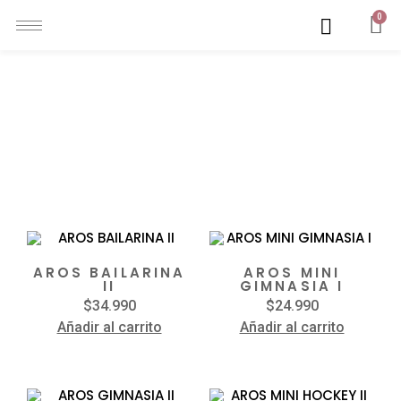
0
JOYAS
DEPORTIVAS
Mostrando 1–12 de 27 resultados
AROS BAILARINA
AROS MINI
II
GIMNASIA I
$
34.990
$
24.990
Añadir al carrito
Añadir al carrito