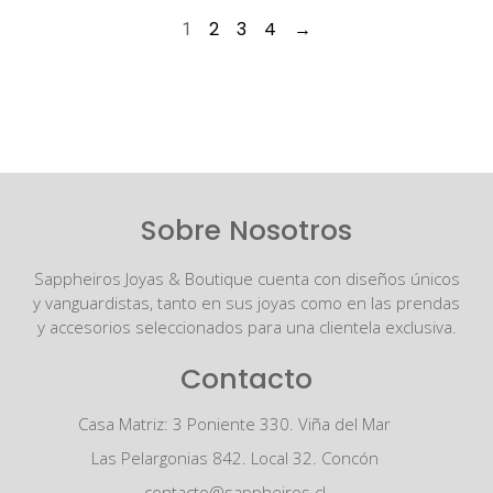
2
3
4
→
1
Sobre Nosotros
Sappheiros Joyas & Boutique cuenta con diseños únicos
y vanguardistas, tanto en sus joyas como en las prendas
y accesorios seleccionados para una clientela exclusiva.
Contacto
Casa Matriz: 3 Poniente 330. Viña del Mar
Las Pelargonias 842. Local 32. Concón
contacto@sappheiros.cl