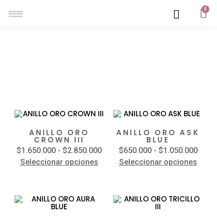
0
ANILLOS
Mostrando 1–12 de 44 resultados
ANILLO ORO
ANILLO ORO ASK
CROWN III
BLUE
$
1.650.000
-
$
2.850.000
$
650.000
-
$
1.050.000
Seleccionar opciones
Seleccionar opciones