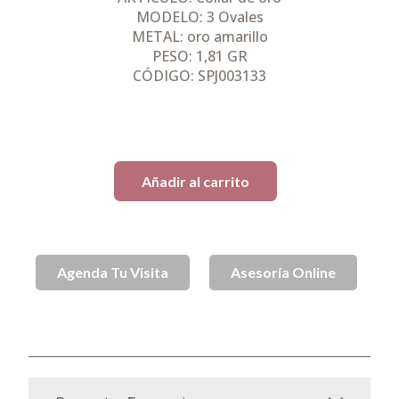
MODELO: 3 Ovales
METAL: oro amarillo
PESO: 1,81 GR
CÓDIGO: SPJ003133
1 disponibles
Añadir al carrito
Agenda Tu Visita
Asesoría Online
SKU
spj003133
Collares de Oro
Oro
Sin categorizar
Categorías
,
,