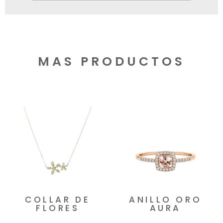
MAS PRODUCTOS
Productos relacionados
COLLAR DE
ANILLO ORO
FLORES
AURA
$
1.100.000
$
1.416.000
-
$
1.836.000