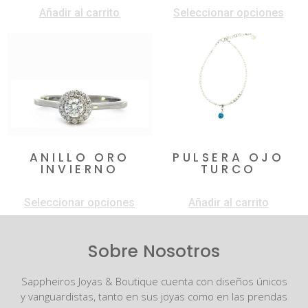
Añadir al carrito
Seleccionar opciones
ANILLO ORO
PULSERA OJO
INVIERNO
TURCO
$
1.500.000
-
$
2.050.000
$
60.000
Seleccionar opciones
Añadir al carrito
Sobre Nosotros
Sappheiros Joyas & Boutique cuenta con diseños únicos
y vanguardistas, tanto en sus joyas como en las prendas