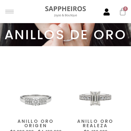
0
ANILLOS DE ORO
Mostrando 1–12 de 61 resultados
ANILLO ORO
ANILLO ORO
ORIGEN
REALEZA