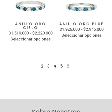
ANILLO ORO
ANILLO ORO BLUE
CIELO
$
1.926.000
-
$
2.945.000
$
1.510.000
-
$
2.220.000
Seleccionar opciones
Seleccionar opciones
2
3
4
5
6
→
1
Sobre Nosotros