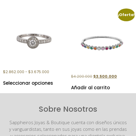
¡Oferta!
ANILLO ORO MIA
BRAZALETE DIAMANTES Y
PIEDRAS
$
2.862.000
-
$
3.675.000
$
4.200.000
$
3.500.000
Seleccionar opciones
Añadir al carrito
Sobre Nosotros
Sappheiros Joyas & Boutique cuenta con diseños únicos
y vanguardistas, tanto en sus joyas como en las prendas
y accesorios seleccionados para una clientela exclusiva.