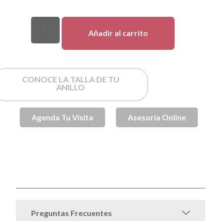
Añadir al carrito
CONOCE LA TALLA DE TU
ANILLO
Agenda Tu Visita
Asesoría Online
SKU
MED2BLUED
Anillos de Compromiso
Anillos de
Categorías
,
Compromiso Oro
Anillos de Oro
Azules
Nueva
,
,
,
coleccion | Anillos de compromiso
Oro
Sin
,
,
categorizar
Preguntas Frecuentes