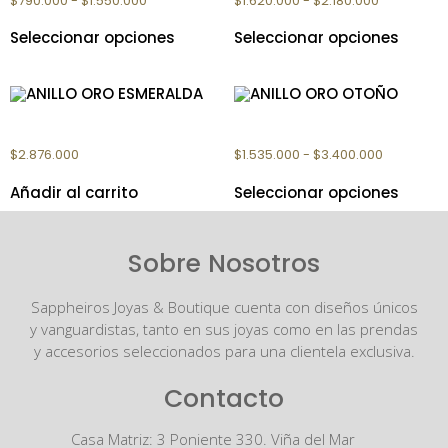
$
790.000
-
$
1.550.000
$
1.620.000
-
$
2.180.000
Seleccionar opciones
Seleccionar opciones
ANILLO ORO ESMERALDA
ANILLO ORO OTOÑO
$
2.876.000
$
1.535.000
-
$
3.400.000
Añadir al carrito
Seleccionar opciones
Sobre Nosotros
Sappheiros Joyas & Boutique cuenta con diseños únicos
y vanguardistas, tanto en sus joyas como en las prendas
y accesorios seleccionados para una clientela exclusiva.
Contacto
Casa Matriz: 3 Poniente 330. Viña del Mar