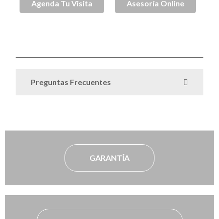
Agenda Tu Visita
Asesoría Online
SKU
SPJ001667
Anillos de Compromiso
Anillos de
Categorías
,
Compromiso Oro
Preguntas Frecuentes
GARANTÍA