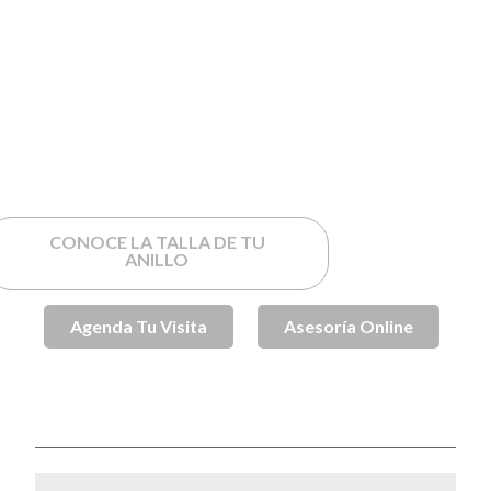
CONOCE LA TALLA DE TU
ANILLO
Agenda Tu Visita
Asesoría Online
SKU
SPJ001813
Anillos de Compromiso
Anillos de
Categorías
,
Compromiso Oro