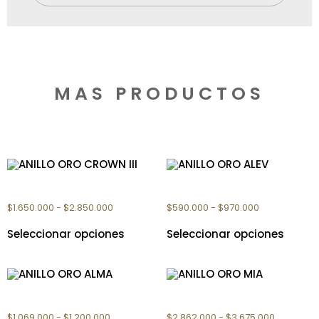
MAS PRODUCTOS
Productos relacionados
ANILLO ORO CROWN III
ANILLO ORO ALEV
$
1.650.000
-
$
2.850.000
$
590.000
-
$
970.000
Seleccionar opciones
Seleccionar opciones
ANILLO ORO ALMA
ANILLO ORO MIA
$
1.069.000
-
$
1.200.000
$
2.862.000
-
$
3.675.000