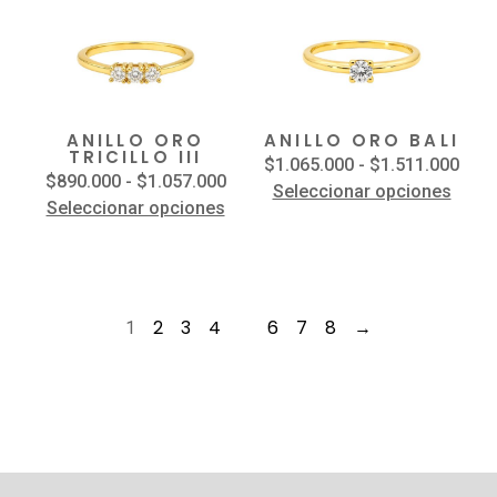
ANILLO ORO
ANILLO ORO BALI
TRICILLO III
$
1.065.000
-
$
1.511.000
$
890.000
-
$
1.057.000
Seleccionar opciones
Seleccionar opciones
2
3
4
6
7
8
→
1
…