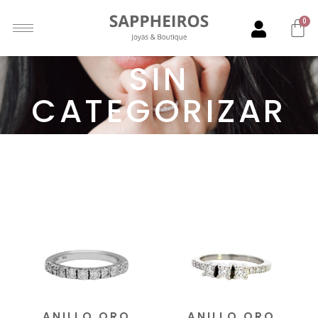
0
SIN
CATEGORIZAR
Mostrando 1–12 de 86 resultados
ANILLO ORO
ANILLO ORO