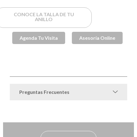
CONOCE LA TALLA DE TU
ANILLO
Agenda Tu Visita
Asesoría Online
SKU
SPJ002092
Anillos de Compromiso
Anillos de
Categorías
,
Compromiso Oro
Anillos de Oro
Oro
Sin
,
,
,
categorizar
Preguntas Frecuentes