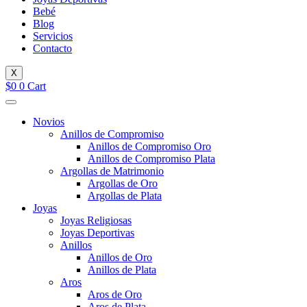
Bebé
Blog
Servicios
Contacto
X
$
0
0
Cart
Novios
Anillos de Compromiso
Anillos de Compromiso Oro
Anillos de Compromiso Plata
Argollas de Matrimonio
Argollas de Oro
Argollas de Plata
Joyas
Joyas Religiosas
Joyas Deportivas
Anillos
Anillos de Oro
Anillos de Plata
Aros
Aros de Oro
Aros de Plata