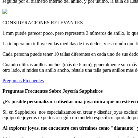
seguida por el diámetro interno del anillo, y por último, la talla de E
CONSIDERACIONES RELEVANTES
1 mm puede parecer poco, pero representa 3 números de anillo, lo que h
La temperatura influye en las medidas de tus dedos, y es común que lo
Cada persona puede tener 10 tallas diferentes en cada uno de sus dedos
Cuando utilizas anillos anchos (más de 6 mm), generalmente son más g
otro lado, si mides un anillo ancho, réstale una talla para anillos más 
Preguntas Frecuentes
Preguntas Frecuentes Sobre Joyería Sappheiros
¿Es posible personalizar o diseñar una joya única que no esté en 
Sí, en Sappheiros, nos especializamos en crear y diseñar joyas exclus
equipo de joyeros expertos o según un modelo específico aportado por 
Al explorar joyas, me encuentro con términos como "diamante" y "