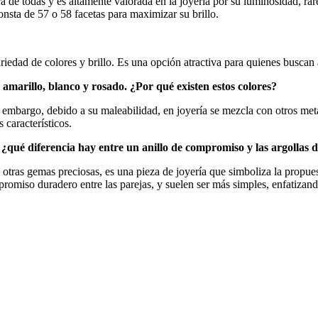
 de todas y es altamente valorada en la joyería por su luminosidad, rarez
onsta de 57 o 58 facetas para maximizar su brillo.
variedad de colores y brillo. Es una opción atractiva para quienes buscan
amarillo, blanco y rosado. ¿Por qué existen estos colores?
embargo, debido a su maleabilidad, en joyería se mezcla con otros metal
 característicos.
¿qué diferencia hay entre un anillo de compromiso y las argollas
ras gemas preciosas, es una pieza de joyería que simboliza la propuesta
omiso duradero entre las parejas, y suelen ser más simples, enfatizando