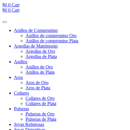
Ir
$
0
0
Cart
al
$
0
0
Cart
contenido
Anillos de Compromiso
Anillos de compromiso Oro
Anillos de compromiso Plata
Argollas de Matrimonio
Argollas de Oro
Argollas de Plata
Anillos
Anillos de Oro
Anillos de Plata
Aros
Aros de Oro
Aros de Plata
Collares
Collares de Oro
Collares de Plata
Pulseras
Pulseras de Oro
Pulseras de Plata
Joyas Religiosas
Joyas Deportivas