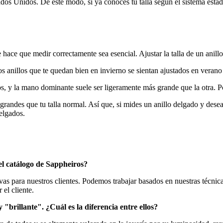
stados Unidos. De este modo, si ya conoces tu talla según el sistema est
ace que medir correctamente sea esencial. Ajustar la talla de un anillo
s anillos que te quedan bien en invierno se sientan ajustados en verano 
, y la mano dominante suele ser ligeramente más grande que la otra. Por 
randes que tu talla normal. Así que, si mides un anillo delgado y dese
delgados.
el catálogo de Sappheiros?
ivas para nuestros clientes. Podemos trabajar basados en nuestras técnic
el cliente.
brillante". ¿Cuál es la diferencia entre ellos?