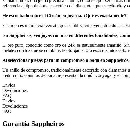
El diamante es una gema preciosa natural, conocida por ser la más dura
referencia al tipo de corte específico del diamante, que es redondo y c
He escuchado sobre el Circón en joyería. ¿Qué es exactamente?
El circón es un mineral versátil que se utiliza en joyería debido a su 
En Sappheiros, veo joyas con oro en diferentes tonalidades, como 
El oro puro, conocido como oro de 24k, es naturalmente amarillo. Sin 
metales con los que se combine, le otorgan al oro esos distintos colores
Al seleccionar piezas para un compromiso o boda en Sappheiros, 
Un anillo de compromiso, tradicionalmente decorado con diamantes u ot
matrimonio o anillos de boda, representan la unión conyugal y el compr
Envíos
Devoluciones
FAQ
Envíos
Devoluciones
FAQ
Garantía Sappheiros