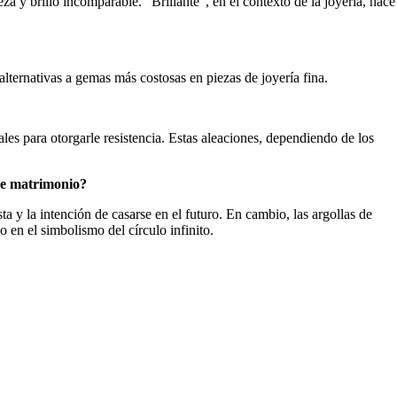
a y brillo incomparable. "Brillante", en el contexto de la joyería, hace
 alternativas a gemas más costosas en piezas de joyería fina.
es para otorgarle resistencia. Estas aleaciones, dependiendo de los
 de matrimonio?
 y la intención de casarse en el futuro. En cambio, las argollas de
 en el simbolismo del círculo infinito.