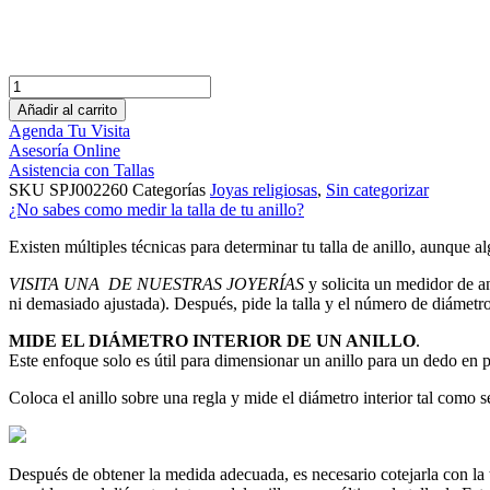
MEDALLA
VIRGEN
Añadir al carrito
NIÑA
Agenda Tu Visita
ITALIANA
Asesoría Online
cantidad
Asistencia con Tallas
SKU
SPJ002260
Categorías
Joyas religiosas
,
Sin categorizar
¿No sabes como medir la talla de tu anillo?
Existen múltiples técnicas para determinar tu talla de anillo, aunque a
VISITA UNA DE NUESTRAS JOYERÍAS
y solicita un medidor de an
ni demasiado ajustada). Después, pide la talla y el número de diámetro
MIDE EL DIÁMETRO INTERIOR DE UN ANILLO
.
Este enfoque solo es útil para dimensionar un anillo para un dedo en p
Coloca el anillo sobre una regla y mide el diámetro interior tal como 
Después de obtener la medida adecuada, es necesario cotejarla con la t