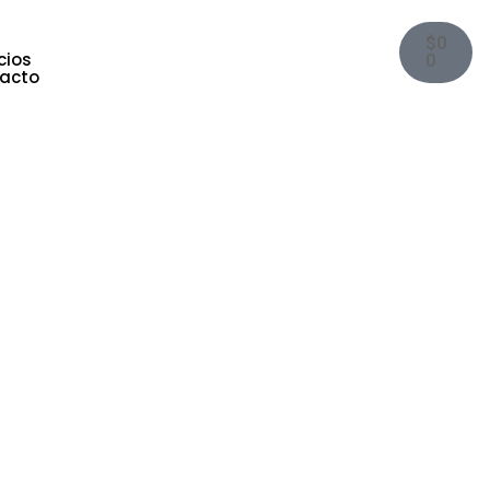
$
0
cios
0
acto