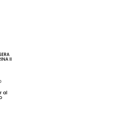
RA
INA II
0
r al
o