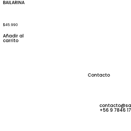
COLGANTE
BAILARINA
$
45.990
Añadir al
carrito
Sobre Nosotros
Contacto
Sappheiros Joyas & Boutique
Casa Matriz: 3
cuenta con diseños únicos y
Viña del Mar
vanguardistas, tanto en sus joyas
Las Pelargonia
como en las prendas y accesorios
32. Concón
seleccionados para una clientela
contacto@sap
exclusiva.
+56 9 7846 1
© 2023 Sappheiros • Derechos Reservados