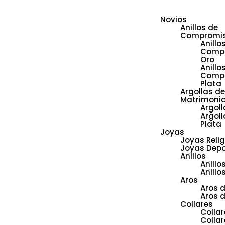
Novios
Anillos de
Compromi
Anillo
Comp
Oro
Anillo
Comp
Plata
Argollas de
Matrimoni
Argoll
Argoll
Plata
Joyas
Joyas Reli
Joyas Depo
Anillos
Anillo
Anillo
Aros
Aros 
Aros d
Collares
Collar
Collar