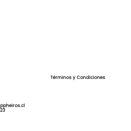
Servicios
Re
Términos y Condiciones
 Poniente 330.
s 842. Local
pheiros.cl
723