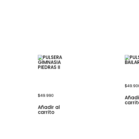
cionados
PULSE
BAILAR
PULSERA
GIMNASIA
$
49.90
PIEDRAS II
$
49.990
Añadi
carrit
Añadir al
carrito