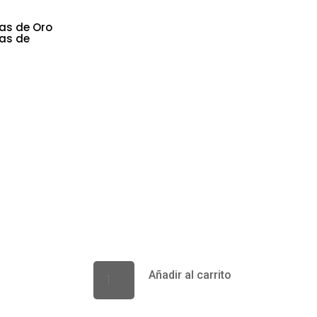
as de Oro
ras de
COLGANTE GIM
$
45.990
ARTÍCULO: Colgante de plata
MODELO: Gimnasia II
METAL: Plata 925
CÓDIGO: MASCG003
Añadir al carrito