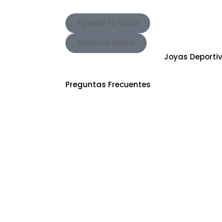
Agenda Tu Visita
Asesoría Online
Joyas Deporti
SKU
MASCG003
Categoria
Preguntas Frecuentes
Preguntas Frecuentes Sobre Joyería Sap
¿Es posible personalizar o diseñar una jo
catálogo de Sappheiros?
Sí, en Sappheiros, nos especializamos en c
para nuestros clientes. Podemos trabajar 
de joyería fina, adaptando un diseño exclu
equipo de joyeros expertos o según un mod
cliente.
Al explorar joyas, me encuentro con tér
"brillante". ¿Cuál es la diferencia entre el
El diamante es una gema preciosa natural,
de todas y es altamente valorada en la joye
brillo incomparable. "Brillante", en el conte