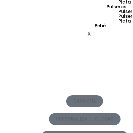
Plata
Pulseras
Pulser
Pulse
Plata
Bebé
X
GARANTÍA
PERSONALIZA TUS JOYAS