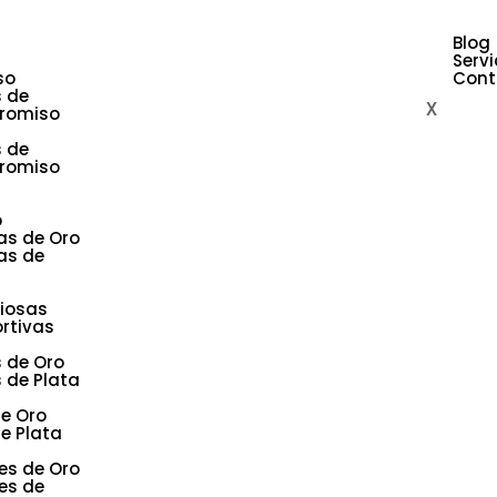
Blog
Servi
so
Cont
s de
X
romiso
s de
romiso
o
as de Oro
as de
giosas
rtivas
s de Oro
s de Plata
de Oro
e Plata
es de Oro
es de