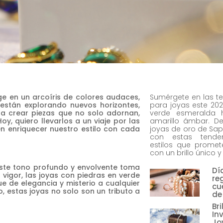
ge en un arcoíris de colores audaces,
Sumérgete en las t
 están explorando nuevos horizontes,
para joyas este 202
ara crear piezas que no solo adornan,
verde esmeralda h
y, quiero llevarlos a un viaje por las
amarillo ámbar. D
n enriquecer nuestro estilo con cada
joyas de oro de Sap
con estas tenden
estilos que promet
con un brillo único y
ste tono profundo y envolvente toma
Dí
vigor, las joyas con piedras en verde
re
e de elegancia y misterio a cualquier
cu
 estas joyas no solo son un tributo a
de
Br
In
Jo