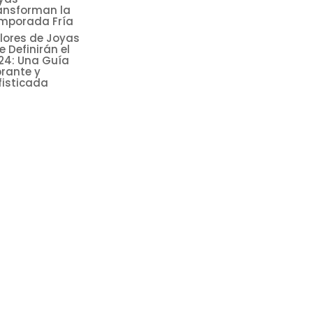
ansforman la
mporada Fría
lores de Joyas
e Definirán el
24: Una Guía
brante y
fisticada