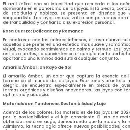
El azul zafiro, con su intensidad que recuerda a los oc
dominante en el panorama de las joyas. Esta piedra, conoci
de sabiduría y nobleza, se presenta en diseños que 
vanguardista. Las joyas en azul zafiro son perfectas par
de tranquilidad y confianza a su expresión personal.
Rosa Cuarzo: Delicadeza y Romance
En contraste con los colores intensos, el rosa cuarzo se
aquellos que prefieren una estética más suave y romántica
visual, evocando sentimientos de calma y ternura. Las joy
anillos o aretes, se convierten en el complemento perfect
aportando una luminosidad sutil a cualquier conjunto.
Amarillo Ámbar: Un Rayo de Sol
El amarillo ámbar, un color que captura la esencia de l
terreno en el mundo de las joyas. Este tono vibrante, a
alegría, se encuentra especialmente en piezas de jo
formas orgánicas y diseños innovadores. Las joyas con t
optimismo y audacia.
Materiales en Tendencia: Sostenibilidad y Lujo
Además de los colores, los materiales de las joyas en 202
por la sostenibilidad y el lujo consciente. El uso de me
obtenidas está en auge, demostrando que la moda y la r
Asimismo, la tecnología ofrece nuevas posibilidades, c