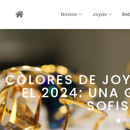
Novios
Joyas
Be
COLORES DE JOY
EL 2024: UNA 
SOFI
mar