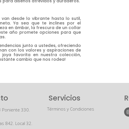
 para diseños atrevidos y duraderos.
van desde lo vibrante hasta lo sutil,
eta. Ya sea que te inclines por el
eza en ámbar, la frescura de un collar
, este año promete opciones para que
as.
ndencias junto a ustedes, ofreciendo
an con los valores y aspiraciones de
 joya favorita en nuestra colección,
onstante cambio que nos rodea!
to
Servicios
R
Términos y Condiciones
3 Poniente 330.
as 842. Local 32.