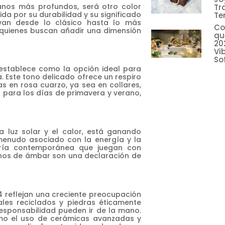
éanos más profundos, será otro color
Tr
da por su durabilidad y su significado
Te
van desde lo clásico hasta lo más
Co
a quienes buscan añadir una dimensión
qu
20
Vi
So
 establece como la opción ideal para
. Este tono delicado ofrece un respiro
as en rosa cuarzo, ya sea en collares,
o para los días de primavera y verano,
a luz solar y el calor, está ganando
 menudo asociado con la energía y la
yería contemporánea que juegan con
onos de ámbar son una declaración de
4 reflejan una creciente preocupación
tales reciclados y piedras éticamente
esponsabilidad pueden ir de la mano.
omo el uso de cerámicas avanzadas y