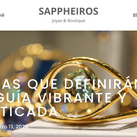
bé
B
AS QUE DEFINIRÁ
GUÍA VIBRANTE Y
STICADA
zo 13, 2024