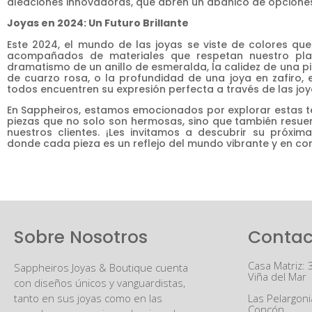
aleaciones innovadoras, que abren un abanico de opciones
Joyas en 2024: Un Futuro Brillante
Este 2024, el mundo de las joyas se viste de colores que 
acompañados de materiales que respetan nuestro plan
dramatismo de un anillo de esmeralda, la calidez de una pi
de cuarzo rosa, o la profundidad de una joya en zafiro
todos encuentren su expresión perfecta a través de las joy
En Sappheiros, estamos emocionados por explorar estas te
piezas que no solo son hermosas, sino que también resuen
nuestros clientes. ¡Les invitamos a descubrir su próxima
donde cada pieza es un reflejo del mundo vibrante y en c
Sobre Nosotros
Contac
Casa Matriz: 
Sappheiros Joyas & Boutique cuenta
Viña del Mar
con diseños únicos y vanguardistas,
tanto en sus joyas como en las
Las Pelargoni
Concón