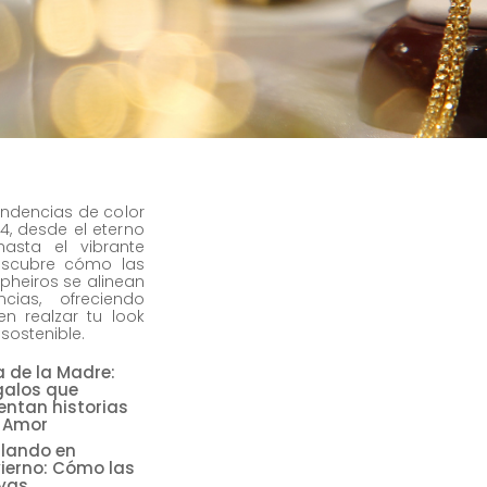
endencias de color
4, desde el eterno
asta el vibrante
escubre cómo las
pheiros se alinean
cias, ofreciendo
en realzar tu look
 sostenible.
a de la Madre:
galos que
entan historias
 Amor
illando en
vierno: Cómo las
yas