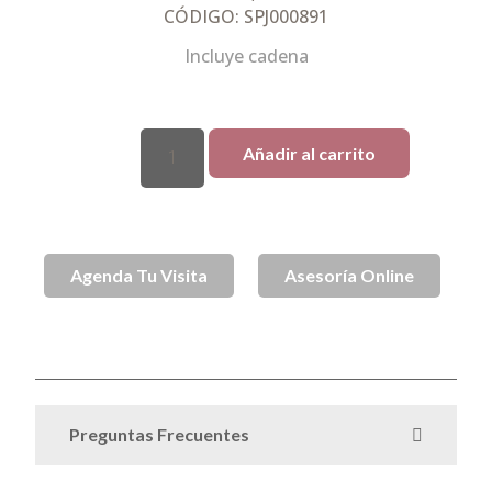
CÓDIGO: SPJ000891
Incluye cadena
Añadir al carrito
Agenda Tu Visita
Asesoría Online
SKU
SPJ000891
Collares
Collares
Collares de Oro
Oro
Categorías
,
,
,
Preguntas Frecuentes