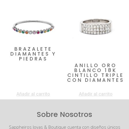
BRAZALETE
DIAMANTES Y
PIEDRAS
ANILLO ORO
$
4.200.000
$
3.500.000
BLANCO 18K
CINTILLO TRIPLE
CON DIAMANTES
$
4.850.000
Añadir al carrito
Añadir al carrito
Sobre Nosotros
Sappheiros Joyas & Boutique cuenta con diseños únicos