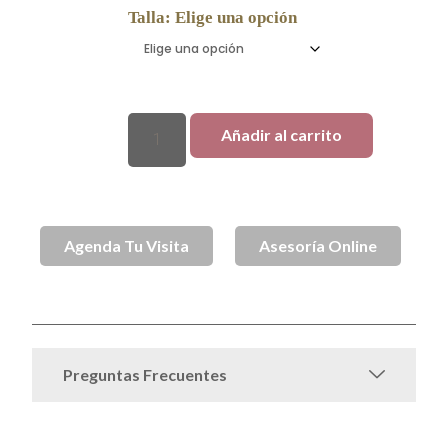
Talla
:
Elige una opción
Añadir al carrito
Agenda Tu Visita
Asesoría Online
Anillos de Oro
Oro
SKU
SPJ002101
Categorías
,
Preguntas Frecuentes