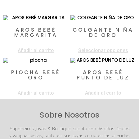
Productos relacionados
AROS BEBÉ
COLGANTE NIÑA
MARGARITA
DE ORO
$
260.000
$
200.000
-
$
495.000
Añadir al carrito
Seleccionar opciones
PIOCHA BEBÉ
AROS BEBÉ
ORO
PUNTO DE LUZ
$
990.000
$
300.000
Añadir al carrito
Añadir al carrito
Sobre Nosotros
Sappheiros Joyas & Boutique cuenta con diseños únicos
y vanguardistas, tanto en sus joyas como en las prendas