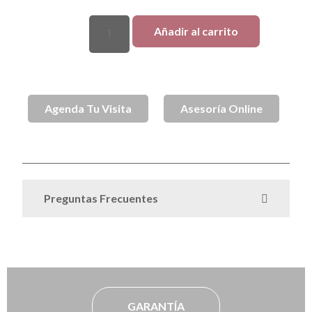
Añadir al carrito
Agenda Tu Visita
Asesoría Online
Bebé
Joyas bebé
SKU
BBGCOA
Categorías
,
Preguntas Frecuentes
GARANTÍA