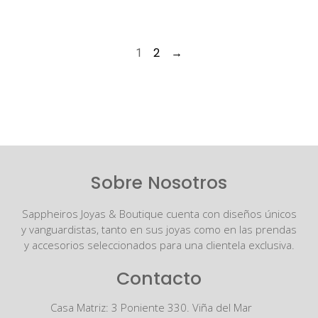
2
→
1
Sobre Nosotros
Sappheiros Joyas & Boutique cuenta con diseños únicos
y vanguardistas, tanto en sus joyas como en las prendas
y accesorios seleccionados para una clientela exclusiva.
Contacto
Casa Matriz: 3 Poniente 330. Viña del Mar