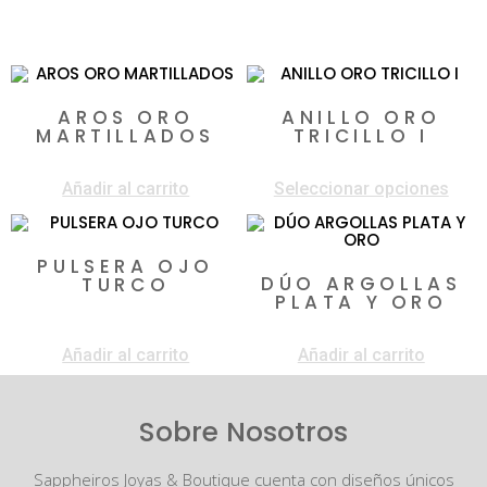
Productos relacionados
AROS ORO
ANILLO ORO
MARTILLADOS
TRICILLO I
$
850.000
$
1.500.000
-
$
2.500.000
Añadir al carrito
Seleccionar opciones
PULSERA OJO
DÚO ARGOLLAS
TURCO
PLATA Y ORO
$
60.000
$
1.050.000
$
850.000
Añadir al carrito
Añadir al carrito
Sobre Nosotros
Sappheiros Joyas & Boutique cuenta con diseños únicos