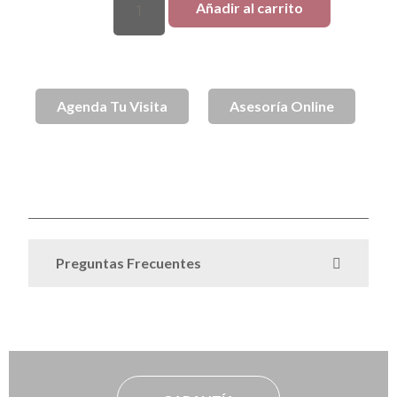
Añadir al carrito
Agenda Tu Visita
Asesoría Online
SKU
spj002181
Aros
Aros de Plata
Azules
Mes del
Categorías
,
,
,
Amor
Plata
Plata desde 250.000
Sin
,
,
,
categorizar
Todo Plata
,
Preguntas Frecuentes