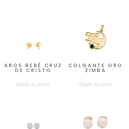
Productos relacionados
AROS BEBÉ CRUZ
COLGANTE ORO
DE CRISTO
ZIMBA
$
260.000
$
480.000
Añadir al carrito
Añadir al carrito