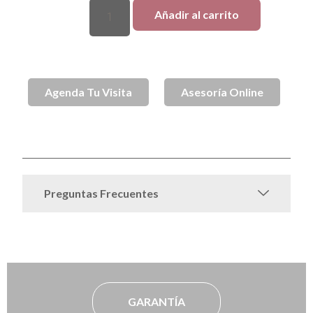
Añadir al carrito
Agenda Tu Visita
Asesoría Online
SKU
SPJ001056T5
Aros
Aros de Oro
Bebé
Joyas mamá
Categorías
,
,
,
Preguntas Frecuentes
GARANTÍA