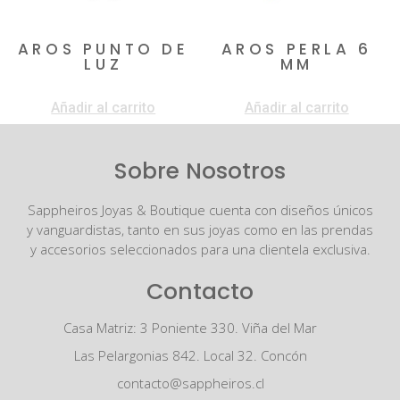
AROS PUNTO DE
AROS PERLA 6
LUZ
MM
$
320.000
$
490.000
Añadir al carrito
Añadir al carrito
Sobre Nosotros
Sappheiros Joyas & Boutique cuenta con diseños únicos
y vanguardistas, tanto en sus joyas como en las prendas
y accesorios seleccionados para una clientela exclusiva.
Contacto
Casa Matriz: 3 Poniente 330. Viña del Mar
Las Pelargonias 842. Local 32. Concón
contacto@sappheiros.cl