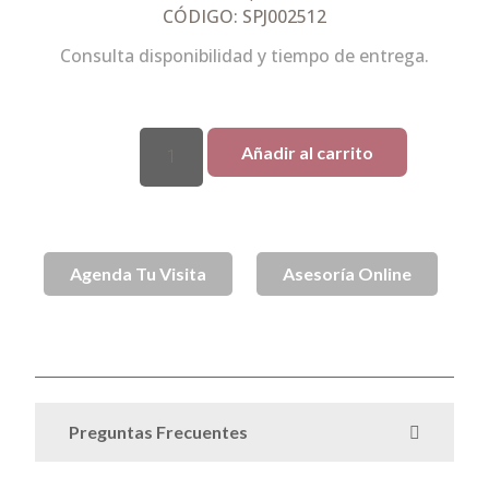
CÓDIGO: SPJ002512
Consulta disponibilidad y tiempo de entrega.
Añadir al carrito
Agenda Tu Visita
Asesoría Online
SKU
SPJ002512
Anillos
Anillos de Oro
Oro
Categorías
,
,
Preguntas Frecuentes