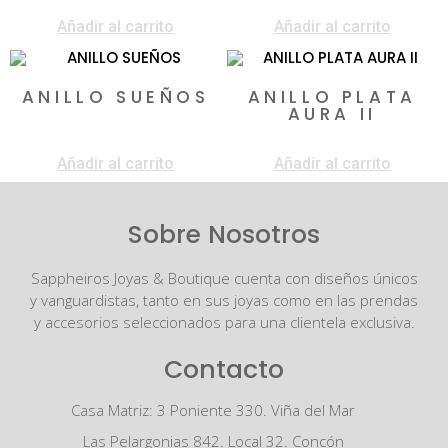
$
150.000
$
150.000
Añadir al carrito
Añadir al carrito
ANILLO SUEÑOS
ANILLO PLATA
AURA II
$
130.000
$
150.000
Añadir al carrito
Añadir al carrito
Sobre Nosotros
Sappheiros Joyas & Boutique cuenta con diseños únicos
y vanguardistas, tanto en sus joyas como en las prendas
y accesorios seleccionados para una clientela exclusiva.
Contacto
Casa Matriz: 3 Poniente 330. Viña del Mar
Las Pelargonias 842. Local 32. Concón