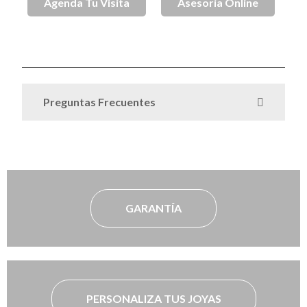
Agenda Tu Visita
Asesoría Online
SKU
SPJ003249
Anillos de Compromiso Plata
Categoria
Preguntas Frecuentes
GARANTÍA
PERSONALIZA TUS JOYAS