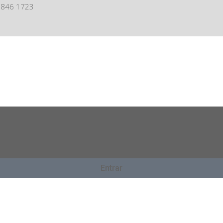
7846 1723
Entrar
RCIAL Y DE