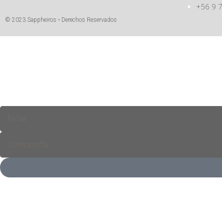
+56 9 
© 2023 Sappheiros • Derechos Reservados
¡Bienvenido!
Ingresa a a tu cuenta!
GARANTÍA COME