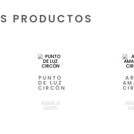
S PRODUCTOS
cionados
PUNTO
A
DE LUZ
AM
CIRCÓN
CI
$
69.900
$
12
Añadir al
Añad
carrito
car