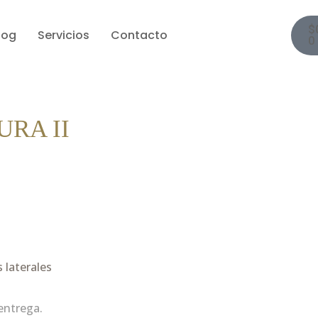
$
log
Servicios
Contacto
0
URA II
 laterales
entrega.