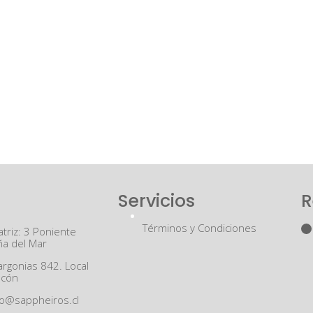
Servicios
R
Términos y Condiciones
triz: 3 Poniente
ña del Mar
argonias 842. Local
ncón
to@sappheiros.cl