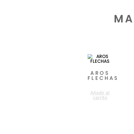
MA
Productos rela
AROS
FLECHAS
$
72.000
Añadir al
carrito