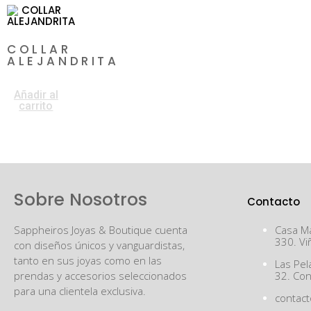
COLLAR
ALEJANDRITA
$
60.000
Añadir al
carrito
Sobre Nosotros
Contacto
Sappheiros Joyas & Boutique cuenta
Casa Ma
330. Vi
con diseños únicos y vanguardistas,
tanto en sus joyas como en las
Las Pel
prendas y accesorios seleccionados
32. Co
para una clientela exclusiva.
contac