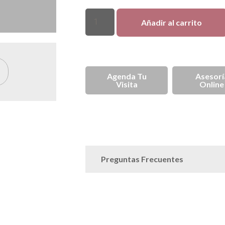
Añadir al carrito
Asesorí
Agenda Tu
Online
Visita
Anillos
Ani
SKU
SPJ003223
Categorías
,
Plata
Anillos de Plata
Plata
,
,
Preguntas Frecuentes