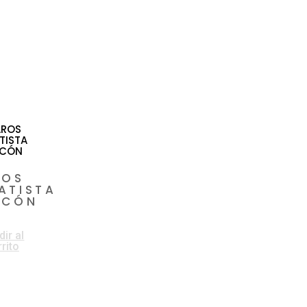
ROS
ATISTA
RCÓN
0.000
ir al
rito