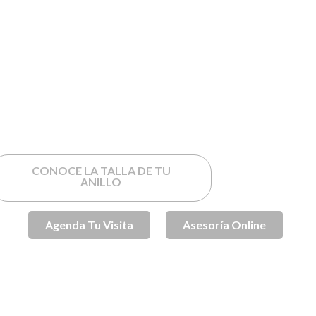
CONOCE LA TALLA DE TU
ANILLO
Agenda Tu Visita
Asesoría Online
SKU
SPJB2012DB
Anillos de Compromiso
Anillos de
Categorías
,
Compromiso Oro
Anillos de Oro
Azules
Nueva
,
,
,
coleccion | Anillos de compromiso
Oro
Sin
,
,
categorizar