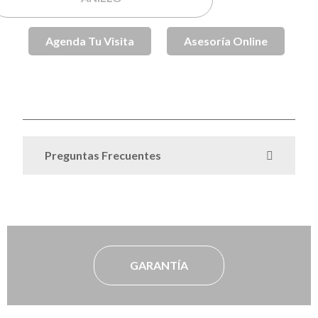
Agenda Tu Visita
Asesoría Online
SKU
SPJ002079
Anillos de Compromiso
Anillos de
Categorías
,
Compromiso Oro
Anillos de Oro
,
Preguntas Frecuentes
GARANTÍA