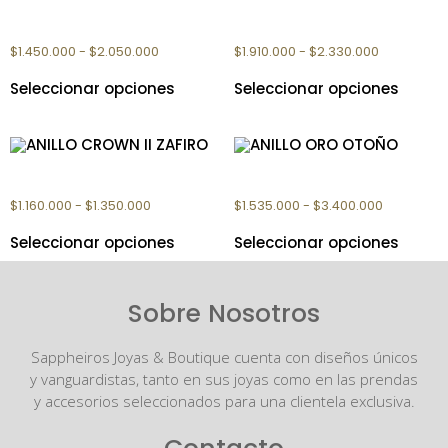
ANILLO ORO CROWN II
ANILLO ORO AYAZ
$
1.450.000
-
$
2.050.000
$
1.910.000
-
$
2.330.000
Seleccionar opciones
Seleccionar opciones
ANILLO CROWN II ZAFIRO
ANILLO ORO OTOÑO
$
1.160.000
-
$
1.350.000
$
1.535.000
-
$
3.400.000
Seleccionar opciones
Seleccionar opciones
Sobre Nosotros
Sappheiros Joyas & Boutique cuenta con diseños únicos
y vanguardistas, tanto en sus joyas como en las prendas
y accesorios seleccionados para una clientela exclusiva.