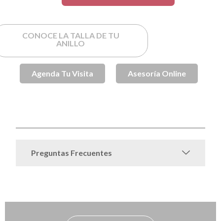
CONOCE LA TALLA DE TU
ANILLO
Agenda Tu Visita
Asesoría Online
SKU
SPJ002011
Anillos de Compromiso
Anillos de
Categorías
,
Compromiso Oro
Anillos de Oro
Oro
,
,
Preguntas Frecuentes