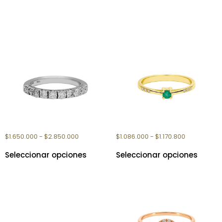
Productos relacionados
ANILLO ORO CROWN III
ANILLO ORO PINAR
$
1.650.000
-
$
2.850.000
$
1.086.000
-
$
1.170.800
Seleccionar opciones
Seleccionar opciones