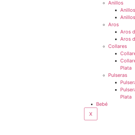
Anillos
Anillo
Anillo
Aros
Aros 
Aros d
Collares
Collar
Collar
Plata
Pulseras
Pulser
Pulser
Plata
Bebé
X