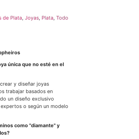
s de Plata
,
Joyas
,
Plata
,
Todo
ppheiros
oya única que no esté en el
crear y diseñar joyas
os trabajar basados en
ndo un diseño exclusivo
s expertos o según un modelo
rminos como "diamante" y
llos?