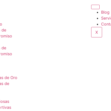
Blog
Servi
o
Cont
s de
X
omiso
s de
omiso
as de Oro
as de
iosas
rtivas