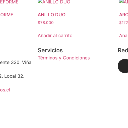
FORME
ANILLO DUO
ARO
$
78.000
$
17
Añadir al carrito
Añad
Servicios
Red
Términos y Condiciones
iente 330. Viña
. Local 32.
os.cl