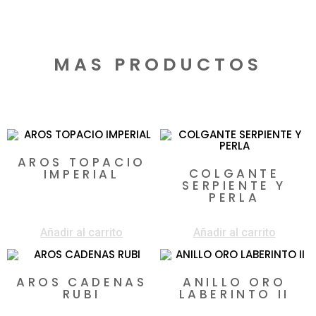
MAS PRODUCTOS
Productos relacionados
AROS TOPACIO
COLGANTE
IMPERIAL
SERPIENTE Y
$
90.000
PERLA
$
66.850
Añadir al carrito
Añadir al carrito
AROS CADENAS
ANILLO ORO
RUBI
LABERINTO II
$
69.000
$
40.000
$
2.900.000