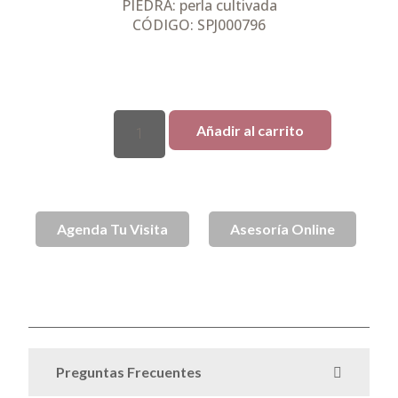
PIEDRA: perla cultivada
CÓDIGO: SPJ000796
2 disponibles
Añadir al carrito
Agenda Tu Visita
Asesoría Online
SKU
SPJ000796
Anillos
Anillos de Plata
Joyas
Plata
Categorías
,
,
,
,
Todo Plata
Preguntas Frecuentes