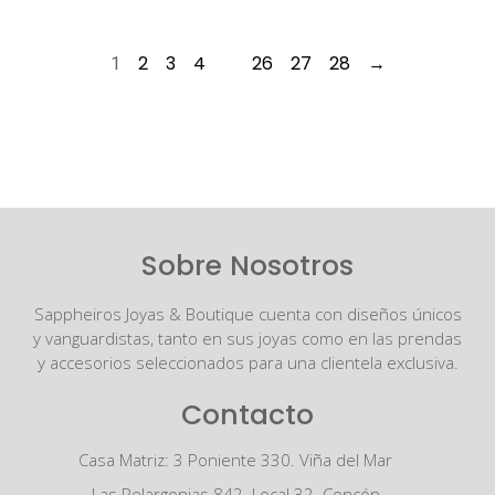
2
3
4
26
27
28
→
1
…
Sobre Nosotros
Sappheiros Joyas & Boutique cuenta con diseños únicos
y vanguardistas, tanto en sus joyas como en las prendas
y accesorios seleccionados para una clientela exclusiva.
Contacto
Casa Matriz: 3 Poniente 330. Viña del Mar
Las Pelargonias 842. Local 32. Concón