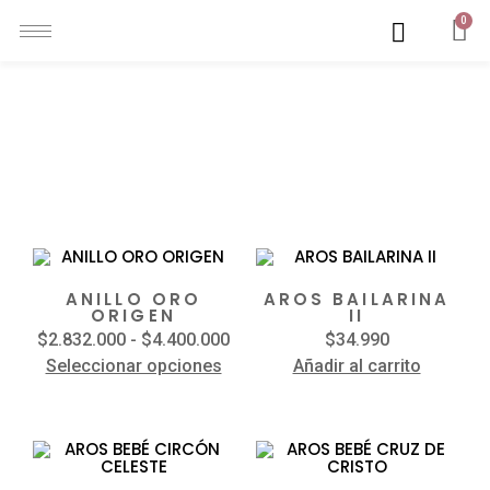
0
TIENDA
Mostrando 1–12 de 328 resultados
ANILLO ORO
AROS BAILARINA
ORIGEN
II
$
2.832.000
-
$
4.400.000
$
34.990
Seleccionar opciones
Añadir al carrito