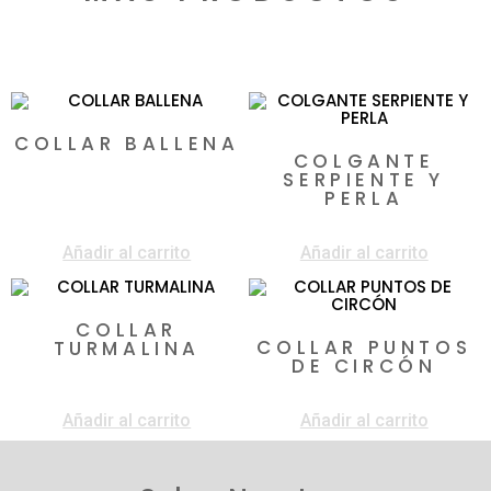
Productos relacionados
COLLAR BALLENA
COLGANTE
$
67.000
SERPIENTE Y
PERLA
$
66.850
Añadir al carrito
Añadir al carrito
COLLAR
COLLAR PUNTOS
TURMALINA
DE CIRCÓN
$
150.000
$
117.000
Añadir al carrito
Añadir al carrito