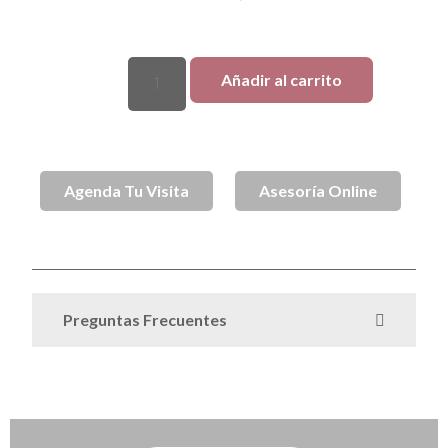
Añadir al carrito
Agenda Tu Visita
Asesoría Online
Collares de Plata
SKU
SPJ001993
Categoria
Preguntas Frecuentes