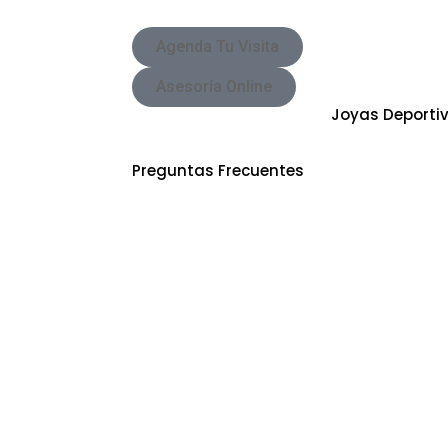
Agenda Tu Visita
Asesoría Online
Joyas Deporti
SKU
MASCG002
Categoria
Preguntas Frecuentes
Preguntas Frecuentes Sobre Joyería Sap
¿Es posible personalizar o diseñar una jo
catálogo de Sappheiros?
Sí, en Sappheiros, nos especializamos en c
para nuestros clientes. Podemos trabajar 
de joyería fina, adaptando un diseño exclu
equipo de joyeros expertos o según un mod
cliente.
Al explorar joyas, me encuentro con tér
"brillante". ¿Cuál es la diferencia entre el
El diamante es una gema preciosa natural,
de todas y es altamente valorada en la joye
brillo incomparable. "Brillante", en el conte