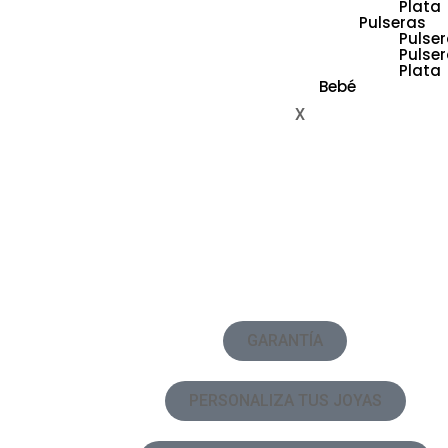
Plata
Pulseras
Pulser
Pulse
Plata
Bebé
X
GARANTÍA
PERSONALIZA TUS JOYAS