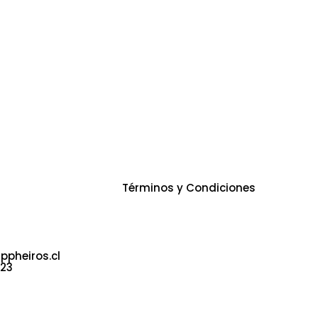
Servicios
Re
Términos y Condiciones
 Poniente 330.
s 842. Local
pheiros.cl
723