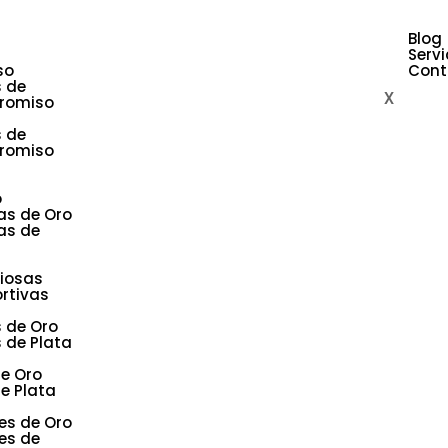
Blog
Servi
so
Cont
s de
X
romiso
s de
romiso
o
as de Oro
as de
giosas
rtivas
s de Oro
s de Plata
de Oro
e Plata
es de Oro
es de