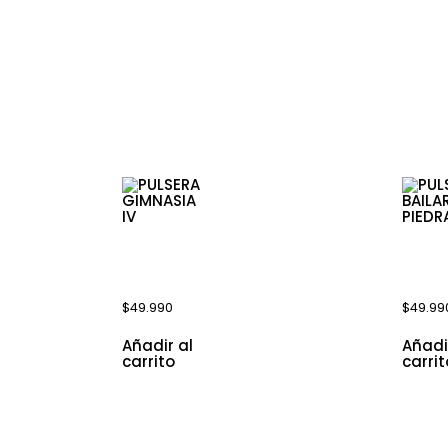
cionados
PULSERA
PULSE
GIMNASIA
BAILA
IV
PIEDRA
$
49.990
$
49.99
Añadir al
Añadi
carrito
carrit