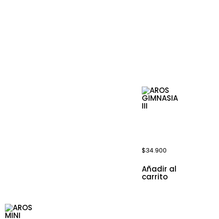
Mas productos
Productos rela
AROS
GIMNASIA
III
$
34.900
Añadir al
carrito