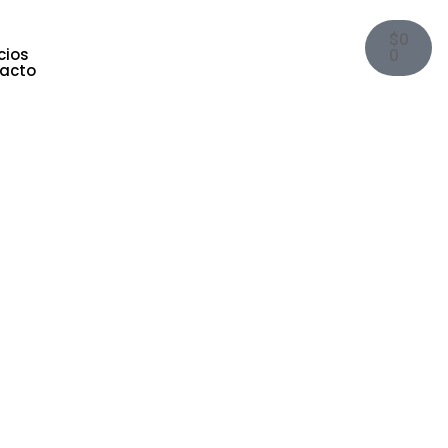
$
0
cios
0
acto