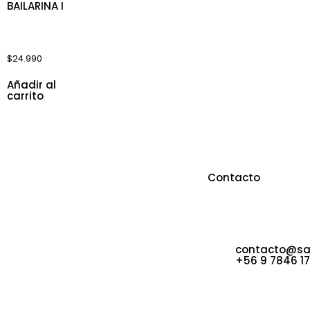
AROS MINI
BAILARINA I
$
24.990
Añadir al
carrito
Sobre Nosotros
Contacto
Sappheiros Joyas & Boutique
Casa Matriz: 3
cuenta con diseños únicos y
Viña del Mar
vanguardistas, tanto en sus joyas
Las Pelargonia
como en las prendas y accesorios
32. Concón
seleccionados para una clientela
contacto@sap
exclusiva.
+56 9 7846 1
© 2023 Sappheiros • Derechos Reservados