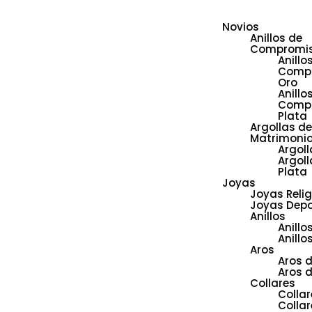
Novios
Anillos de
Compromi
Anillo
Comp
Oro
Anillo
Comp
Plata
Argollas de
Matrimoni
Argoll
Argoll
Plata
Joyas
Joyas Reli
Joyas Depo
Anillos
Anillo
Anillo
Aros
Aros 
Aros d
Collares
Collar
Collar