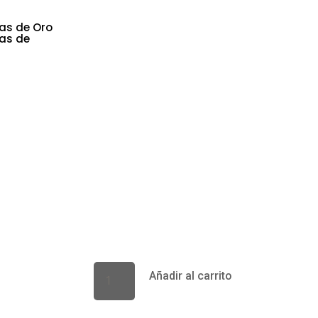
as de Oro
ras de
COLGANTE GIM
$
44.990
ARTÍCULO: Colgante de plata
MODELO: Gimansia II
METAL: Plata 925
CÓDIGO: MASCG002
Añadir al carrito