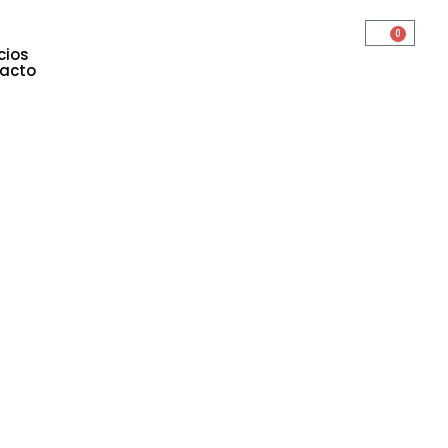
0
cios
acto