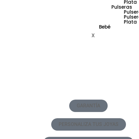
Plata
Pulseras
Pulser
Pulse
Plata
Bebé
X
GARANTÍA
PERSONALIZA TUS JOYAS