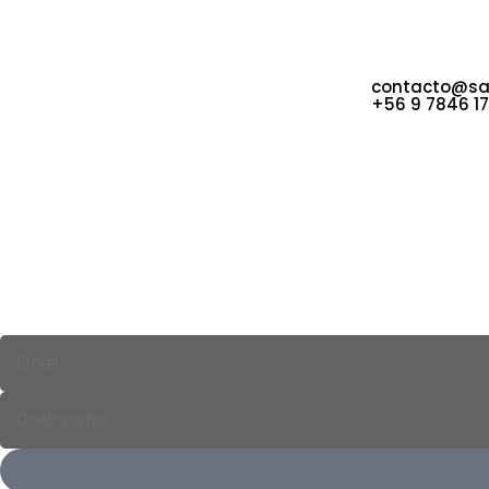
Sappheiros Joyas & Boutique
Casa Matriz: 3
cuenta con diseños únicos y
Viña del Mar
vanguardistas, tanto en sus joyas
Las Pelargonia
como en las prendas y accesorios
32. Concón
seleccionados para una clientela
contacto@sap
exclusiva.
+56 9 7846 1
© 2023 Sappheiros • Derechos Reservados
¡Bienvenido!
Ingresa a a tu cuenta!