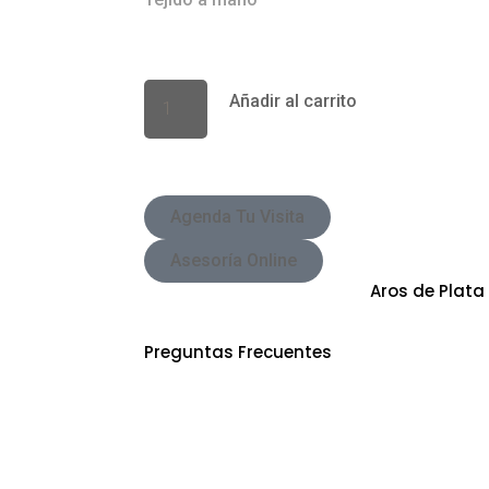
Añadir al carrito
Agenda Tu Visita
Asesoría Online
Aros de Plata
SKU
SPJ3208T6
Categorías
Preguntas Frecuentes
Preguntas Frecuentes Sobre Joyería Sap
¿Es posible personalizar o diseñar una jo
catálogo de Sappheiros?
Sí, en Sappheiros, nos especializamos en c
para nuestros clientes. Podemos trabajar 
de joyería fina, adaptando un diseño exclu