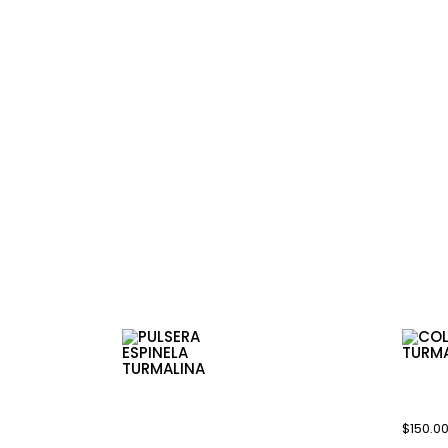
diferencia hay entre un anillo de comprom
matrimonio?
Un anillo de compromiso, tradicionalment
otras gemas preciosas, es una pieza de joy
propuesta y la intención de casarse en el f
de matrimonio o anillos de boda, represent
compromiso duradero entre las parejas, y 
enfatizando en el simbolismo del círculo inf
cionados
COLL
TURM
PULSERA
ESPINELA
$
150.0
TURMALINA