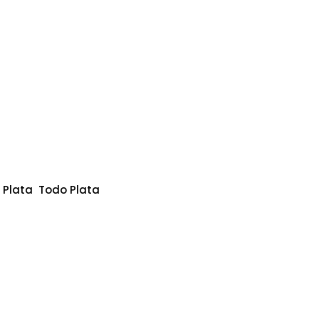
Plata
Todo Plata
,
,
pheiros
ya única que no esté en el
rear y diseñar joyas exclusivas
basados en nuestras técnicas
sivo propuesto por nuestro