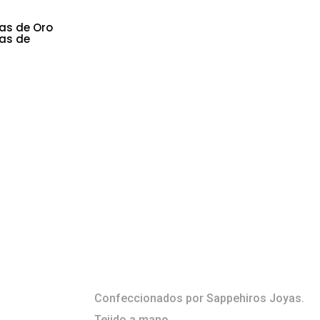
as de Oro
ras de
AROS TEJIDOS
MOON
$
260.000
ARTÍCULO: Aros de plata
MODELO: Black moon
METAL: Plata 925
PIEDRA: espinela
CÓDIGO: SPJ3208T6
Confeccionados por Sappehiros Joyas.
Tejido a mano