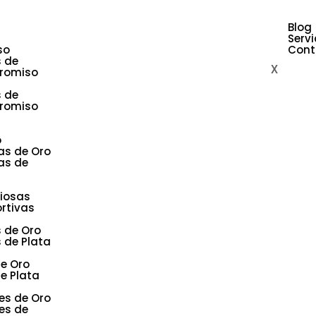
Blog
Servi
so
Cont
s de
X
romiso
s de
romiso
o
as de Oro
as de
giosas
rtivas
s de Oro
s de Plata
de Oro
e Plata
es de Oro
es de