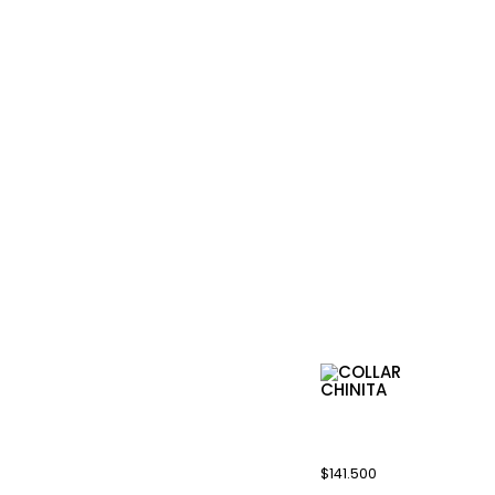
Mas productos
Productos rela
COLLAR
CHINITA
$
141.500