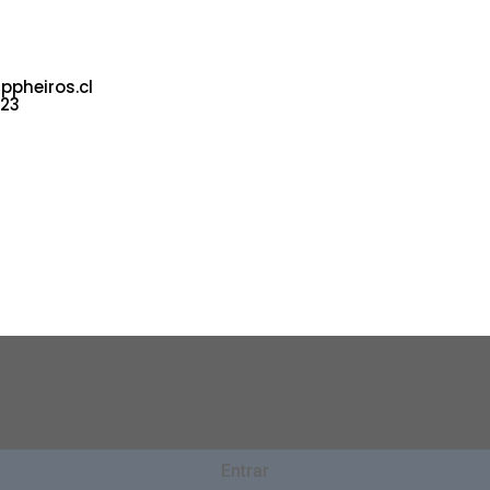
 Poniente 330.
s 842. Local
pheiros.cl
723
Entrar