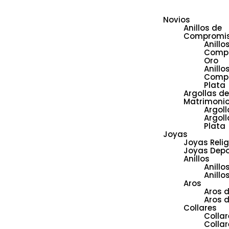
Novios
Anillos de
Compromi
Anillo
Comp
Oro
Anillo
Comp
Plata
Argollas de
Matrimoni
Argoll
Argoll
Plata
Joyas
Joyas Reli
Joyas Depo
Anillos
Anillo
Anillo
Aros
Aros 
Aros d
Collares
Collar
Collar