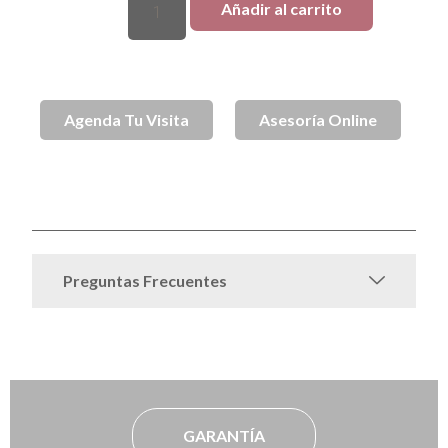
Añadir al carrito
Agenda Tu Visita
Asesoría Online
SKU
spj001737a
Aros
Aros de Plata
Plata
Sin
Categorías
,
,
,
categorizar
Todo Plata
,
Preguntas Frecuentes
GARANTÍA