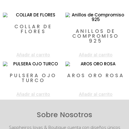
Productos relacionados
COLLAR DE
ANILLOS DE
FLORES
COMPROMISO
$
1.100.000
925
$
158.900
Añadir al carrito
Añadir al carrito
PULSERA OJO
AROS ORO ROSA
TURCO
$
1.550.000
$
60.000
Añadir al carrito
Añadir al carrito
Sobre Nosotros
Sappheiros Joyas & Boutique cuenta con diseños únicos