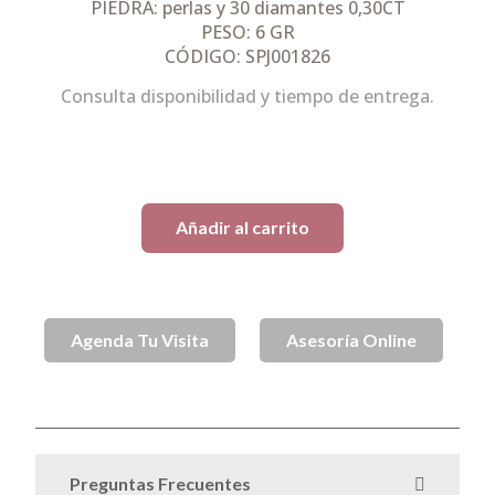
PIEDRA: perlas y 30 diamantes 0,30CT
PESO: 6 GR
CÓDIGO: SPJ001826
Consulta disponibilidad y tiempo de entrega.
1 disponibles
Añadir al carrito
Agenda Tu Visita
Asesoría Online
Aros
Aros de Oro
Oro
SKU
SPJ001826
Categorías
,
,
Preguntas Frecuentes