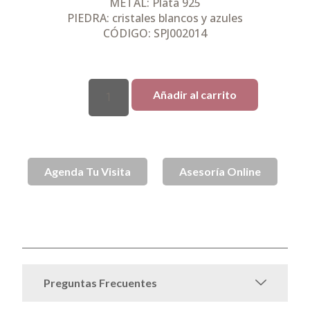
METAL: Plata 925
PIEDRA: cristales blancos y azules
CÓDIGO: SPJ002014
Añadir al carrito
Agenda Tu Visita
Asesoría Online
SKU
SPJ002014
Aros de Plata
Plata
Sin categorizar
Categorías
,
,
,
Todo Plata
Preguntas Frecuentes