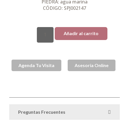
PIEDRA: agua marina
CÓDIGO: SPJ002147
Añadir al carrito
Agenda Tu Visita
Asesoría Online
SKU
spj002147e
Anillos
Anillos de Plata
Mes del Amor
Categorías
,
,
,
Plata
Sin categorizar
Todo Plata
,
,
Preguntas Frecuentes