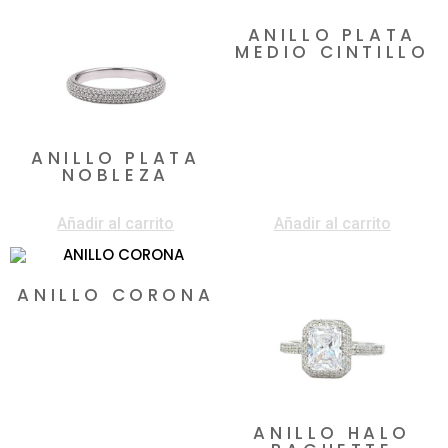
ANILLO PLATA
MEDIO CINTILLO
$
185.000
ANILLO PLATA
NOBLEZA
$
170.000
Añadir al carrito
Añadir al carrito
ANILLO CORONA
$
145.000
ANILLO HALO