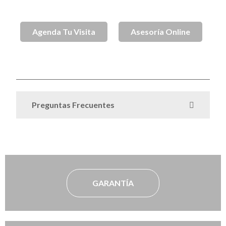
Agenda Tu Visita
Asesoría Online
SKU
SPJ003244
Anillos de Compromiso Plata
Categoria
Preguntas Frecuentes
GARANTÍA