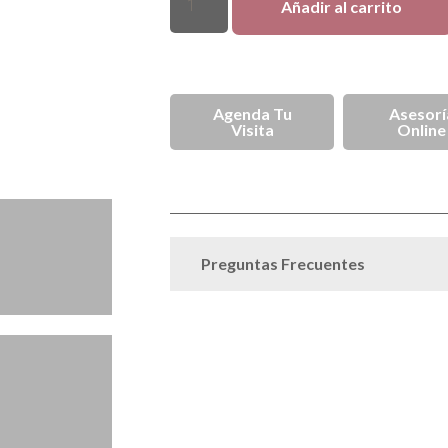
Añadir al carrito
Asesorí
Agenda Tu
Online
Visita
Anillos de
SKU
SPJ003251
Categoria
Preguntas Frecuentes