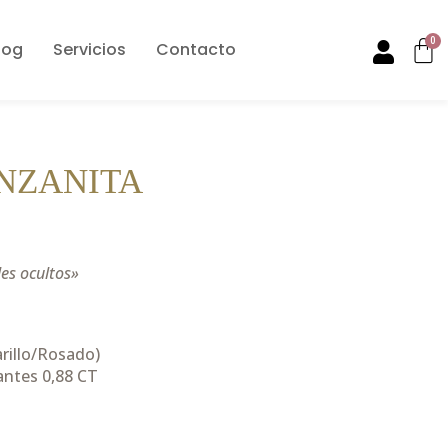
0
log
Servicios
Contacto
NZANITA
les ocultos»
rillo/Rosado)
ntes 0,88 CT