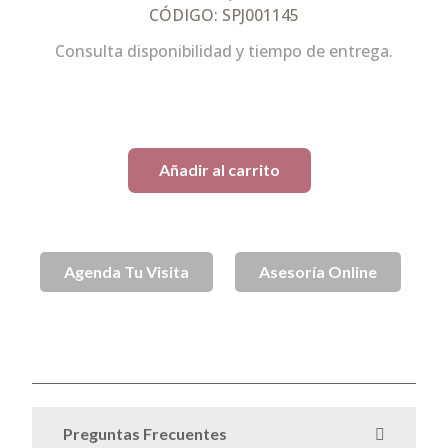
CÓDIGO: SPJ001145
Consulta disponibilidad y tiempo de entrega.
1 disponibles
Añadir al carrito
Agenda Tu Visita
Asesoría Online
SKU
spj001145k
Anillos
Anillos de Compromiso Plata
Categorías
,
,
Anillos de Plata
Preguntas Frecuentes