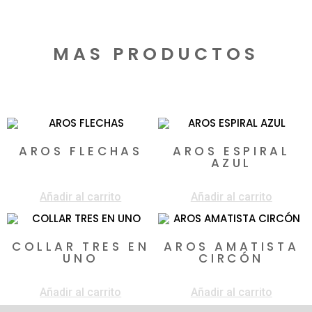
MAS PRODUCTOS
Productos relacionados
AROS FLECHAS
AROS ESPIRAL
AZUL
$
72.000
$
318.000
Añadir al carrito
Añadir al carrito
COLLAR TRES EN
AROS AMATISTA
UNO
CIRCÓN
$
4.050.000
$
120.000
Añadir al carrito
Añadir al carrito