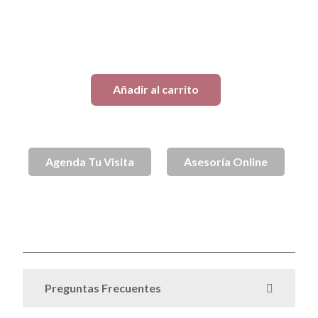
1 disponibles
Añadir al carrito
Agenda Tu Visita
Asesoría Online
SKU
May000006-2
Anillos
Anillos de Plata
Joyas
Plata
Categorías
,
,
,
,
Todo Plata
Colección Mar
Tag
Preguntas Frecuentes